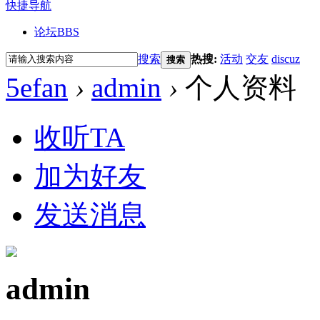
快捷导航
论坛
BBS
搜索
热搜:
活动
交友
discuz
搜索
5efan
›
admin
›
个人资料
收听TA
加为好友
发送消息
admin